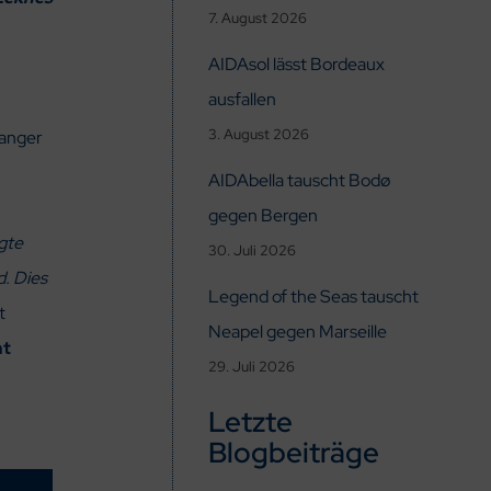
7. August 2026
AIDAsol lässt Bordeaux
ausfallen
3. August 2026
vanger
AIDAbella tauscht Bodø
gegen Bergen
gte
30. Juli 2026
. Dies
Legend of the Seas tauscht
t
Neapel gegen Marseille
ht
29. Juli 2026
Letzte
Blogbeiträge