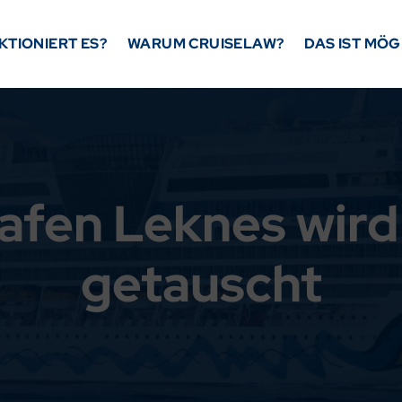
KTIONIERT ES?
WARUM CRUISELAW?
DAS IST MÖG
Hafen Leknes wird
getauscht