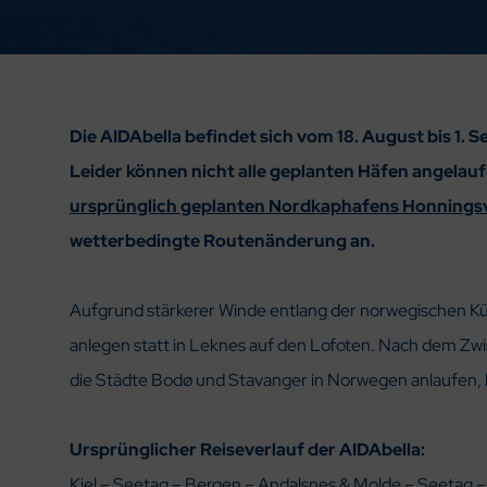
Die AIDAbella befindet sich vom 18. August bis 1
Leider können nicht alle geplanten Häfen angelau
ursprünglich geplanten Nordkaphafens Honning
wetterbedingte Routenänderung an.
Aufgrund stärkerer Winde entlang der norwegischen Küs
anlegen statt in Leknes auf den Lofoten. Nach dem Zw
die Städte Bodø und Stavanger in Norwegen anlaufen, b
Ursprünglicher Reiseverlauf der AIDAbella:
Kiel – Seetag – Bergen – Andalsnes & Molde – Seetag 