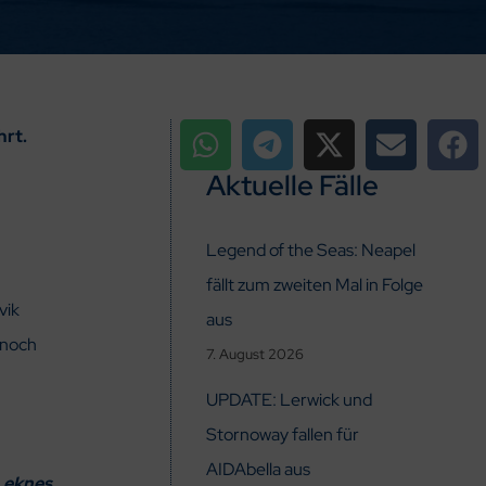
hrt.
Aktuelle Fälle
Legend of the Seas: Neapel
fällt zum zweiten Mal in Folge
vik
aus
 noch
7. August 2026
UPDATE: Lerwick und
Stornoway fallen für
AIDAbella aus
Leknes