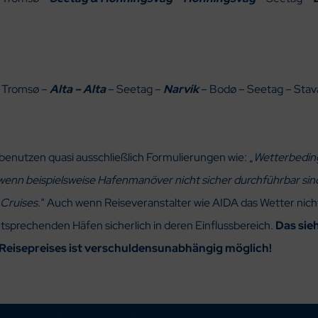
– Tromsø –
Alta – Alta
– Seetag –
Narvik
– Bodø – Seetag – Sta
enutzen quasi ausschließlich Formulierungen wie: „
Wetterbedin
nn beispielsweise Hafenmanöver nicht sicher durchführbar sind
 Cruises.
“ Auch wenn Reiseveranstalter wie AIDA das Wetter nich
ntsprechenden Häfen sicherlich in deren Einflussbereich.
Das sie
Reisepreises ist verschuldensunabhängig möglich!