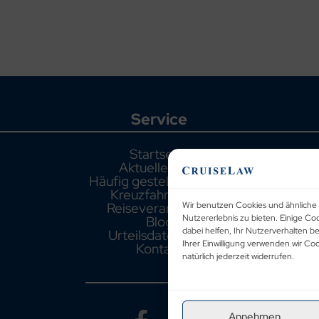
Service
Startseite
Aktuelle Fälle
Häufig gestellte Fragen
Kreuzfahrthäfen
Reiseveranstalter
Wir benutzen Cookies und ähnliche 
Blog
Nutzererlebnis zu bieten. Einige Co
dabei helfen, Ihr Nutzerverhalten b
Urteilsdatenbank
Ihrer Einwilligung verwenden wir C
Kontakt
natürlich jederzeit widerrufen.
Annehmen