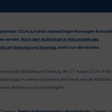
. September 2024 auf einer zweiwöchigen Norwegen-Kreuzfa
fen werden.
Nach dem Aufenthalt in Alta anstelle des
svåg am Samstag und Sonntag
, steht nun die nächste
te wird die AIDAbella am Dienstag, den 27. August 2024, in Nar
ischenstopp im zweiten Ausweichhafen Narvik wird die AIDAbella
evor die Reise zurück nach Kiel geht.
– Tromsø –
Seetag & Honningsvåg – Honningsvåg
– Seetag –