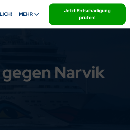
Jetzt Entschädigung
LICH!
MEHR
prüfen!
 gegen Narvik