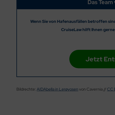
Das Team 
Wenn Sie von Hafenausfällen betroffen sind
CruiseLaw hilft Ihnen gern
Jetzt Ent
Bildrechte:
AIDAbella in Lerøyosen
von Cavernia //
CC 