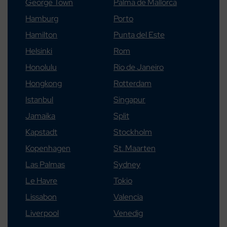
George Town
Palma de Mallorca
Hamburg
Porto
Hamilton
Punta del Este
Helsinki
Rom
Honolulu
Rio de Janeiro
Hongkong
Rotterdam
Istanbul
Singapur
Jamaika
Split
Kapstadt
Stockholm
Kopenhagen
St. Maarten
Las Palmas
Sydney
Le Havre
Tokio
Lissabon
Valencia
Liverpool
Venedig