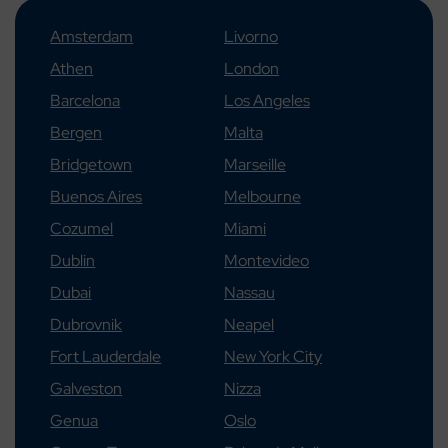
Amsterdam
Livorno
Athen
London
Barcelona
Los Angeles
Bergen
Malta
Bridgetown
Marseille
Buenos Aires
Melbourne
Cozumel
Miami
Dublin
Montevideo
Dubai
Nassau
Dubrovnik
Neapel
Fort Lauderdale
New York City
Galveston
Nizza
Genua
Oslo