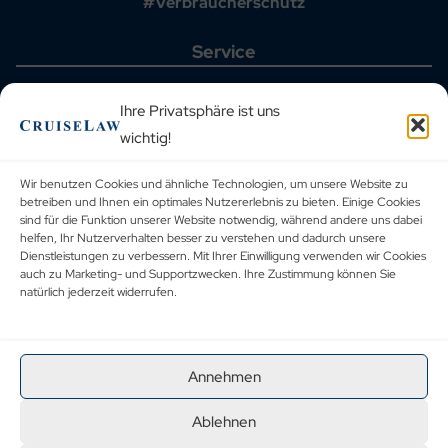
#Verbraucherschutz
Service
Startseite
Aktuelle Fälle
Ihre Privatsphäre ist uns
Häufig gestellte Fragen
wichtig!
Kreuzfahrthäfen
Reiseveranstalter
Blog
Wir benutzen Cookies und ähnliche Technologien, um unsere Website zu
Urteilsdatenbank
betreiben und Ihnen ein optimales Nutzererlebnis zu bieten. Einige Cookies
Kontakt
sind für die Funktion unserer Website notwendig, während andere uns dabei
helfen, Ihr Nutzerverhalten besser zu verstehen und dadurch unsere
Rechtliches
Dienstleistungen zu verbessern. Mit Ihrer Einwilligung verwenden wir Cookies
auch zu Marketing- und Supportzwecken. Ihre Zustimmung können Sie
natürlich jederzeit widerrufen.
Allgemeine Geschäftsbedingungen
Datenschutzbestimmungen
Corporate Social Responsibility
Impressum
Annehmen
Ablehnen