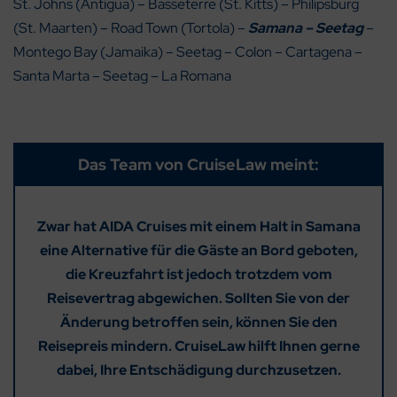
St. Johns (Antigua) – Basseterre (St. Kitts) – Philipsburg
(St. Maarten) – Road Town (Tortola) –
Samana – Seetag
–
Montego Bay (Jamaika) – Seetag – Colon – Cartagena –
Santa Marta – Seetag – La Romana
Das Team von CruiseLaw meint:
Zwar hat AIDA Cruises mit einem Halt in Samana
eine Alternative für die Gäste an Bord geboten,
die Kreuzfahrt ist jedoch trotzdem vom
Reisevertrag abgewichen.
Sollten Sie von der
Änderung betroffen sein, können Sie den
Reisepreis mindern.
CruiseLaw hilft Ihnen gerne
dabei, Ihre Entschädigung durchzusetzen.