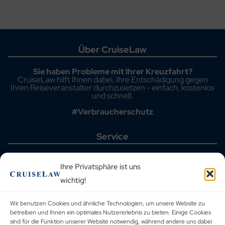
Über CruiseLaw
Sie haben Probleme mit Ihrer Kreuzfahrt?
CruiseLaw hilft Ihnen dabei, Ihre Entschädigung gegen
Ihren Reiseveranstalter durchzusetzen - einfach, kostenlos
und schnell.
#Verbraucherschutz
Service
Startseite
Aktuelle Fälle
Ihre Privatsphäre ist uns
Häufig gestellte Fragen
wichtig!
Kreuzfahrthäfen
Reiseveranstalter
Blog
Wir benutzen Cookies und ähnliche Technologien, um unsere Website zu
Urteilsdatenbank
betreiben und Ihnen ein optimales Nutzererlebnis zu bieten. Einige Cookies
Kontakt
sind für die Funktion unserer Website notwendig, während andere uns dabei