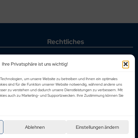
Rechtliches
Allgemeine Geschäftsbedingungen
Datenschutzbestimmungen
Ihre Privatsphäre ist uns wichtig!
Corporate Social Responsibility
Impressum
Technologien, um unsere Website zu betreiben und Ihnen ein optimales
okies sind für die Funktion unserer Website notwendig, während andere uns
esser zu verstehen und dadurch unsere Dienstleistungen zu verbessern. Mit
ookies auch zu Marketing- und Supportzwecken. Ihre Zustimmung können Sie
Ablehnen
Einstellungen ändern