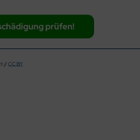
schädigung prüfen!
t //
CC BY