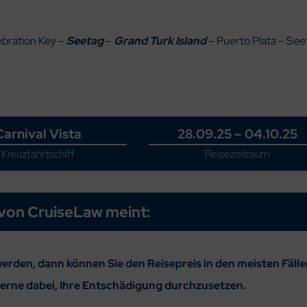
ebration Key –
Seetag
–
Grand Turk Island
– Puerto Plata – See
Carnival Vista
28.09.25 – 04.10.25
Kreuzfahrtschiff
Reisezeitraum
von CruiseLaw meint:
erden, dann können Sie den Reisepreis in den meisten Fäll
gerne dabei, Ihre Entschädigung durchzusetzen.