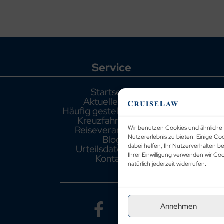
Service
Startseite
Aktuelle Fälle
Häufig gestellte Fragen
Kreuzfahrthäfen
Reiseveranstalter
Wir benutzen Cookies und ähnliche 
Blog
Nutzererlebnis zu bieten. Einige Co
dabei helfen, Ihr Nutzerverhalten b
Urteilsdatenbank
Ihrer Einwilligung verwenden wir C
Kontakt
natürlich jederzeit widerrufen.
Annehmen