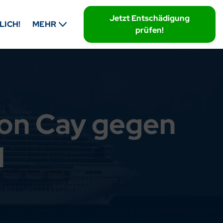
Jetzt Entschädigung
LICH!
MEHR
prüfen!
oon Cay gegen
d