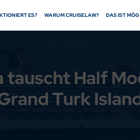
KTIONIERT ES?
WARUM CRUISELAW?
DAS IST MÖG
ta tauscht Half M
Grand Turk Islan