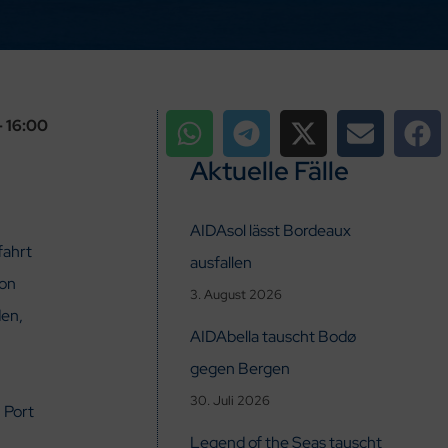
 16:00
Aktuelle Fälle
AIDAsol lässt Bordeaux
fahrt
ausfallen
oon
3. August 2026
den,
AIDAbella tauscht Bodø
gegen Bergen
30. Juli 2026
 Port
Legend of the Seas tauscht