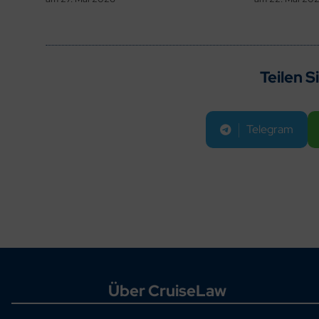
Teilen S
Telegram
Über CruiseLaw