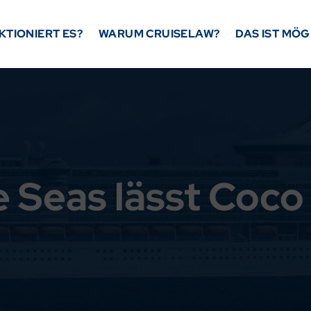
KTIONIERT ES?
WARUM CRUISELAW?
DAS IST MÖG
e Seas lässt Coco