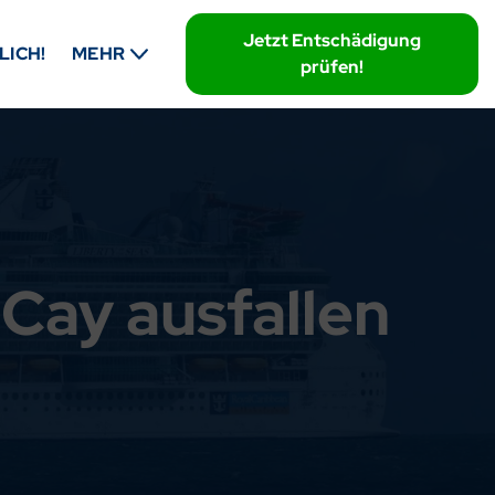
Jetzt Entschädigung
LICH!
MEHR
prüfen!
 Cay ausfallen