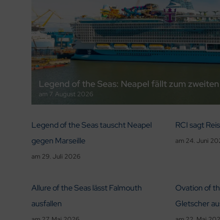
Legend of the Seas: Neapel fällt zum zweiten 
am
7. August 2026
Legend of the Seas tauscht Neapel
RCI sagt Reis
gegen Marseille
am
24. Juni 2
am
29. Juli 2026
Allure of the Seas lässt Falmouth
Ovation of t
ausfallen
Gletscher au
am
27. Mai 2026
am
22. Mai 20