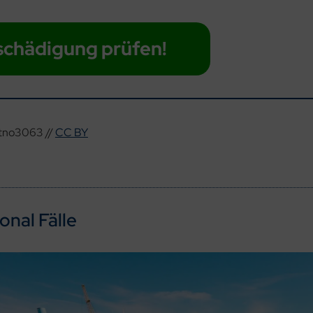
schädigung prüfen!
itno3063 //
CC BY
onal Fälle