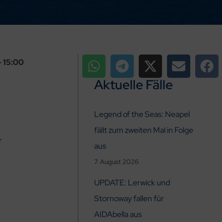
– 15:00
Aktuelle Fälle
Legend of the Seas: Neapel
fällt zum zweiten Mal in Folge
r
aus
7. August 2026
UPDATE: Lerwick und
Stornoway fallen für
AIDAbella aus