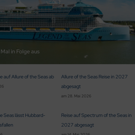
Mal in Folge aus
e auf Allure of the Seas ab
Allure of the Seas Reise in 2027
abgesagt
026
am
28. Mai 2026
he Seas lässt Hubbard-
Reise auf Spectrum of the Seas in
sfallen
2027 abgesagt
26
am
14. Mai 2026