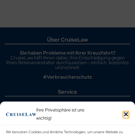
Über CruiseLaw
Sie haben Probleme mit Ihrer Kreuzfahrt?
CruiseLaw hilft Ihnen dabei, Ihre Entschädigung gegen
Ihren Reiseveranstalter durchzusetzen - einfach, kostenlos
und schnell.
#Verbraucherschutz
Service
Startseite
Aktuelle Fälle
Ihre Privatsphäre ist uns
Häufig gestellte Fragen
wichtig!
Kreuzfahrthäfen
Reiseveranstalter
Blog
Wir benutzen Cookies und ähnliche Technologien, um unsere Website zu
Urteilsdatenbank