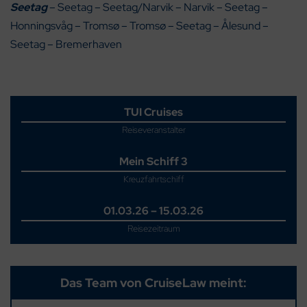
Seetag
– Seetag – Seetag/Narvik – Narvik – Seetag –
Honningsvåg – Tromsø – Tromsø – Seetag – Ålesund –
Seetag – Bremerhaven
TUI Cruises
Reiseveranstalter
Mein Schiff 3
Kreuzfahrtschiff
01.03.26 – 15.03.26
Reisezeitraum
Das Team von CruiseLaw meint: