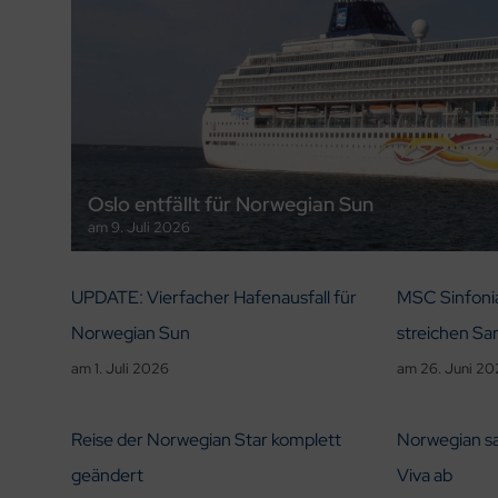
Oslo entfällt für Norwegian Sun
am
9. Juli 2026
UPDATE: Vierfacher Hafenausfall für
MSC Sinfoni
Norwegian Sun
streichen Sa
am
1. Juli 2026
am
26. Juni 2
Reise der Norwegian Star komplett
Norwegian sa
geändert
Viva ab