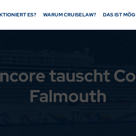
KTIONIERT ES?
WARUM CRUISELAW?
DAS IST MÖG
ncore tauscht C
Falmouth