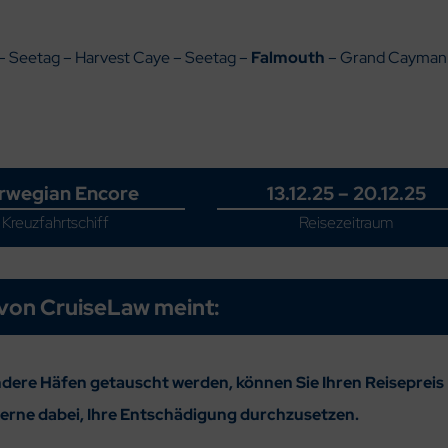
 – Seetag – Harvest Caye – Seetag –
Falmouth
– Grand Cayman
rwegian Encore
13.12.25 – 20.12.25
Kreuzfahrtschiff
Reisezeitraum
von CruiseLaw meint:
ndere Häfen getauscht werden, können Sie Ihren Reisepreis
gerne dabei, Ihre Entschädigung durchzusetzen.