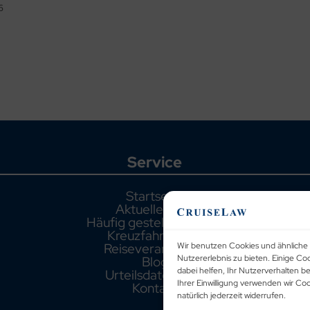
6
Service
Startseite
Aktuelle Fälle
Häufig gestellte Fragen
Kreuzfahrthäfen
Reiseveranstalter
Wir benutzen Cookies und ähnliche 
Blog
Nutzererlebnis zu bieten. Einige Co
dabei helfen, Ihr Nutzerverhalten b
Urteilsdatenbank
Ihrer Einwilligung verwenden wir C
Kontakt
natürlich jederzeit widerrufen.