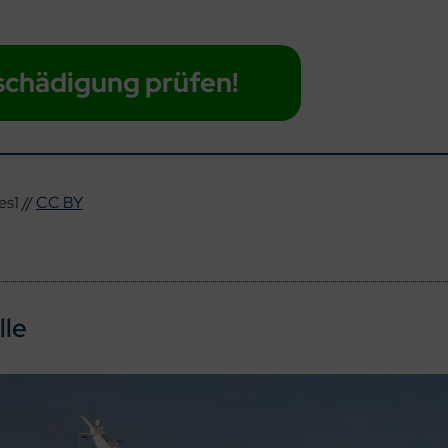
schädigung prüfen!
s1 //
CC BY
lle