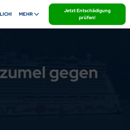
Jetzt Entschädigung
LICH!
MEHR
prüfen!
ozumel gegen