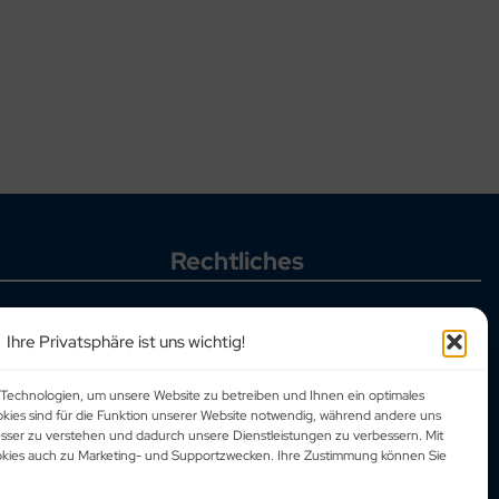
Rechtliches
Allgemeine Geschäftsbedingungen
Datenschutzbestimmungen
Ihre Privatsphäre ist uns wichtig!
Corporate Social Responsibility
Impressum
Technologien, um unsere Website zu betreiben und Ihnen ein optimales
okies sind für die Funktion unserer Website notwendig, während andere uns
esser zu verstehen und dadurch unsere Dienstleistungen zu verbessern. Mit
ookies auch zu Marketing- und Supportzwecken. Ihre Zustimmung können Sie