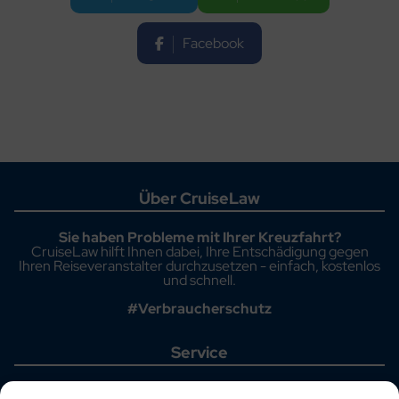
Facebook
Über CruiseLaw
Sie haben Probleme mit Ihrer Kreuzfahrt?
CruiseLaw hilft Ihnen dabei, Ihre Entschädigung gegen
Ihren Reiseveranstalter durchzusetzen - einfach, kostenlos
und schnell.
#Verbraucherschutz
Service
Startseite