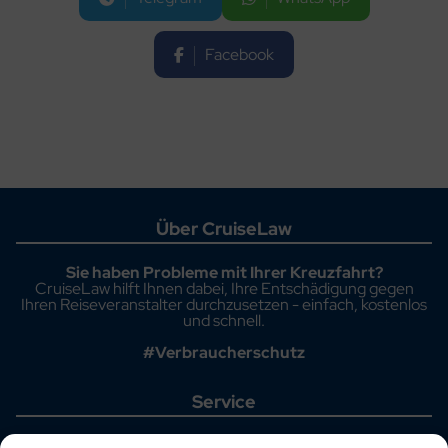
Facebook
Über CruiseLaw
Sie haben Probleme mit Ihrer Kreuzfahrt?
CruiseLaw hilft Ihnen dabei, Ihre Entschädigung gegen
Ihren Reiseveranstalter durchzusetzen - einfach, kostenlos
und schnell.
#Verbraucherschutz
Service
Startseite