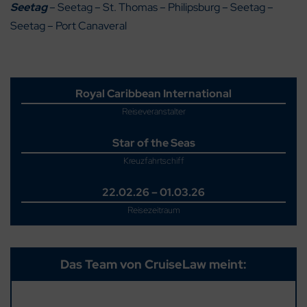
Seetag
– Seetag – St. Thomas – Philipsburg – Seetag –
Seetag – Port Canaveral
Royal Caribbean International
Reiseveranstalter
Star of the Seas
Kreuzfahrtschiff
22.02.26 – 01.03.26
Reisezeitraum
Das Team von CruiseLaw meint: