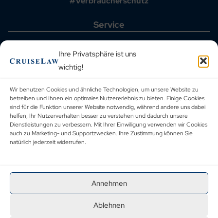
#Verbraucherschutz
Service
Startseite
Aktuelle Fälle
Ihre Privatsphäre ist uns
Häufig gestellte Fragen
wichtig!
Kreuzfahrthäfen
Reiseveranstalter
Blog
Wir benutzen Cookies und ähnliche Technologien, um unsere Website zu
Urteilsdatenbank
betreiben und Ihnen ein optimales Nutzererlebnis zu bieten. Einige Cookies
Kontakt
sind für die Funktion unserer Website notwendig, während andere uns dabei
helfen, Ihr Nutzerverhalten besser zu verstehen und dadurch unsere
Rechtliches
Dienstleistungen zu verbessern. Mit Ihrer Einwilligung verwenden wir Cookies
auch zu Marketing- und Supportzwecken. Ihre Zustimmung können Sie
natürlich jederzeit widerrufen.
Allgemeine Geschäftsbedingungen
Datenschutzbestimmungen
Corporate Social Responsibility
Impressum
Annehmen
Ablehnen