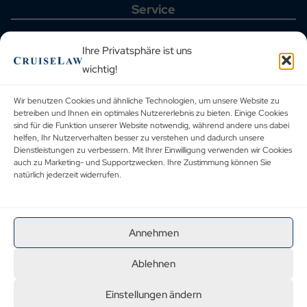
Service
Startseite
Aktuelle Fälle
Ihre Privatsphäre ist uns
Häufig gestellte Fragen
wichtig!
Kreuzfahrthäfen
Reiseveranstalter
Blog
Wir benutzen Cookies und ähnliche Technologien, um unsere Website zu
Urteilsdatenbank
betreiben und Ihnen ein optimales Nutzererlebnis zu bieten. Einige Cookies
Kontakt
sind für die Funktion unserer Website notwendig, während andere uns dabei
helfen, Ihr Nutzerverhalten besser zu verstehen und dadurch unsere
Rechtliches
Dienstleistungen zu verbessern. Mit Ihrer Einwilligung verwenden wir Cookies
auch zu Marketing- und Supportzwecken. Ihre Zustimmung können Sie
natürlich jederzeit widerrufen.
Allgemeine Geschäftsbedingungen
Datenschutzbestimmungen
Corporate Social Responsibility
Impressum
Annehmen
Ablehnen
Einstellungen ändern