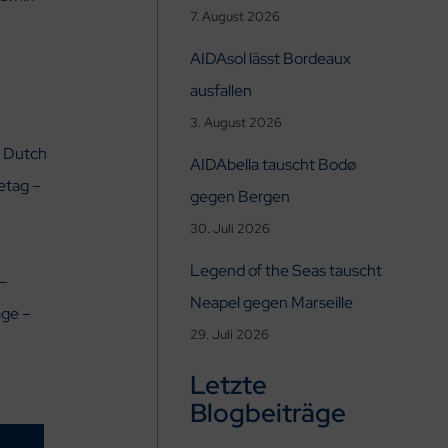
7. August 2026
AIDAsol lässt Bordeaux
ausfallen
3. August 2026
– Dutch
AIDAbella tauscht Bodø
etag –
gegen Bergen
30. Juli 2026
Legend of the Seas tauscht
 –
Neapel gegen Marseille
age –
29. Juli 2026
Letzte
Blogbeiträge