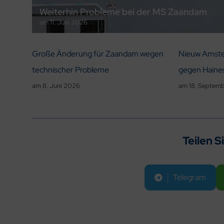
Weiterhin Probleme bei der MS Zaandam
am
11. Juni 2026
Große Änderung für Zaandam wegen
Nieuw Amste
technischer Probleme
gegen Haine
am
8. Juni 2026
am
18. Septem
Teilen S
Telegram