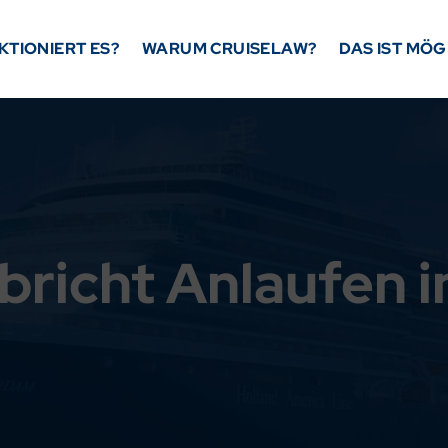
KTIONIERT ES?
WARUM CRUISELAW?
DAS IST MÖG
richt Anlaufen 