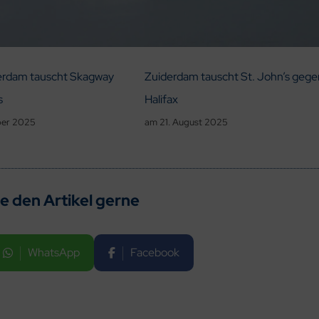
rdam tauscht Skagway
Zuiderdam tauscht St. John’s gege
s
Halifax
ber 2025
am
21. August 2025
ie den Artikel gerne
WhatsApp
Facebook