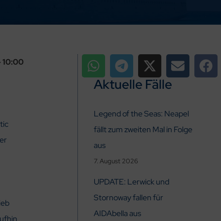
– 10:00
Aktuelle Fälle
Legend of the Seas: Neapel
tic
fällt zum zweiten Mal in Folge
er
aus
7. August 2026
UPDATE: Lerwick und
Stornoway fallen für
ieb
AIDAbella aus
ufhin