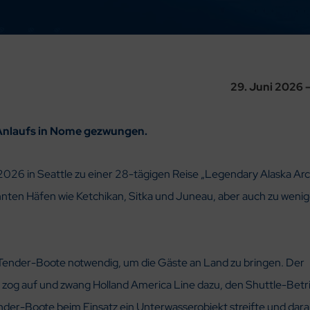
29. Juni 2026 
Anlaufs in Nome gezwungen.
 2026 in Seattle zu einer 28-tägigen Reise „Legendary Alaska Arc
nnten Häfen wie Ketchikan, Sitka und Juneau, aber auch zu wenig
 Tender-Boote notwendig, um die Gäste an Land zu bringen. Der
 zog auf und zwang Holland America Line dazu, den Shuttle-Betr
nder-Boote beim Einsatz ein Unterwasserobjekt streifte und dara