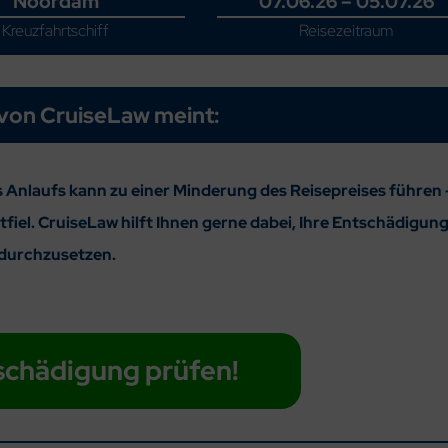
Noordam
07.06.26 – 05.07.26
Kreuzfahrtschiff
Reisezeitraum
von CruiseLaw meint:
 Anlaufs kann zu einer Minderung des Reisepreises führen 
fiel. CruiseLaw hilft Ihnen gerne dabei, Ihre Entschädigun
durchzusetzen.
schädigung prüfen!