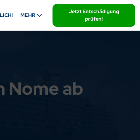
Jetzt Entschädigung
LICH!
MEHR
prüfen!
in Nome ab