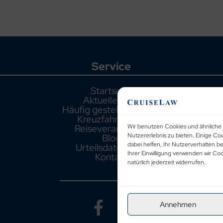
Service
Startseite
Aktuelle Fälle
Häufig gestellte Fragen
Kreuzfahrthäfen
Reiseveranstalter
Wir benutzen Cookies und ähnliche 
Blog
Nutzererlebnis zu bieten. Einige Co
dabei helfen, Ihr Nutzerverhalten b
Urteilsdatenbank
Ihrer Einwilligung verwenden wir C
Kontakt
natürlich jederzeit widerrufen.
Annehmen