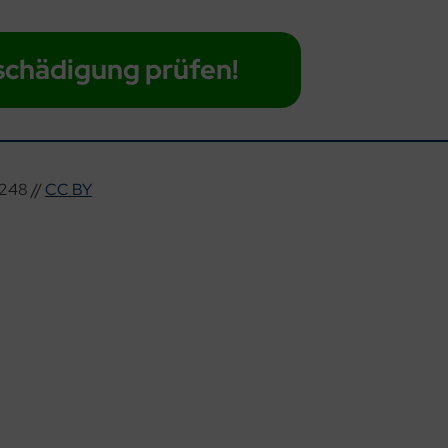
schädigung prüfen!
248 //
CC BY