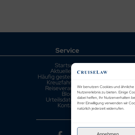
Service
Startseite
Aktuelle Fälle
Häufig gestellte Fragen
Kreuzfahrthäfen
Reiseveranstalter
Wir benutzen Cookies und ähnliche 
Blog
Nutzererlebnis zu bieten. Einige Co
dabei helfen, Ihr Nutzerverhalten b
Urteilsdatenbank
Ihrer Einwilligung verwenden wir C
Kontakt
natürlich jederzeit widerrufen.
Annehmen