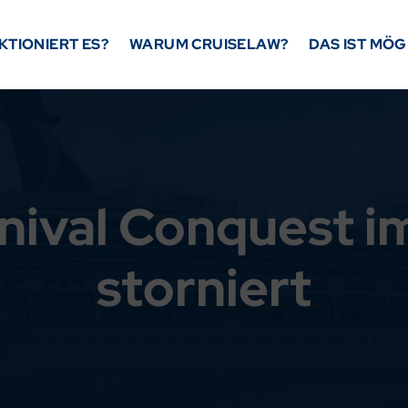
KTIONIERT ES?
WARUM CRUISELAW?
DAS IST MÖG
rnival Conquest i
storniert