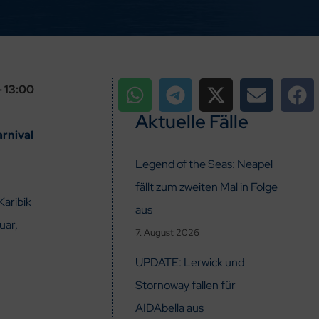
 13:00
Aktuelle Fälle
arnival
Legend of the Seas: Neapel
fällt zum zweiten Mal in Folge
Karibik
aus
uar,
7. August 2026
UPDATE: Lerwick und
Stornoway fallen für
AIDAbella aus