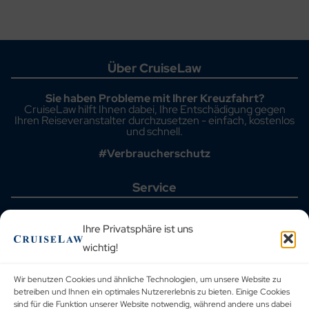
Über CruiseLaw
Sie haben Probleme mit Ihrer Kreuzfahrt?
CruiseLaw hilft Ihnen dabei, Ihre Entschädigung gegen
Ihren Reiseveranstalter durchzusetzen - einfach, kostenlos
und schnell.
#Verbraucherschutz
Service
Startseite
Aktuelle Fälle
Ihre Privatsphäre ist uns
Häufig gestellte Fragen
wichtig!
Kreuzfahrthäfen
Reiseveranstalter
Blog
Wir benutzen Cookies und ähnliche Technologien, um unsere Website zu
Urteilsdatenbank
betreiben und Ihnen ein optimales Nutzererlebnis zu bieten. Einige Cookies
Kontakt
sind für die Funktion unserer Website notwendig, während andere uns dabei