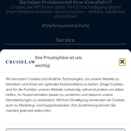
Sie haben Probleme mit Ihrer Kreuzfahrt?
CruiseLaw hilft Ihnen dabei, Ihre Entschädigung gegen
Ihren Reiseveranstalter durchzusetzen - einfach, kostenlos
und schnell.
#Verbraucherschutz
Service
Startseite
Aktuelle Fälle
Ihre Privatsphäre ist uns
Häufig gestellte Fragen
wichtig!
Kreuzfahrthäfen
Reiseveranstalter
Blog
Wir benutzen Cookies und ähnliche Technologien, um unsere Website zu
Urteilsdatenbank
betreiben und Ihnen ein optimales Nutzererlebnis zu bieten. Einige Cookies
Kontakt
sind für die Funktion unserer Website notwendig, während andere uns dabei
helfen, Ihr Nutzerverhalten besser zu verstehen und dadurch unsere
Rechtliches
Dienstleistungen zu verbessern. Mit Ihrer Einwilligung verwenden wir Cookies
auch zu Marketing- und Supportzwecken. Ihre Zustimmung können Sie
natürlich jederzeit widerrufen.
Allgemeine Geschäftsbedingungen
Datenschutzbestimmungen
Corporate Social Responsibility
Impressum