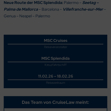
Neue Route der MSC Splendida:
Palermo –
Seetag –
Palma de Mallorca
– Barcelona –
Villefranche-sur-Mer
–
Genua – Neapel – Palermo
MSC Cruises
Reiseveranstalter
MSC Splendida
Kreuzfahrtschiff
11.02.26 – 18.02.26
Reisezeitraum
Das Team von CruiseLaw meint: