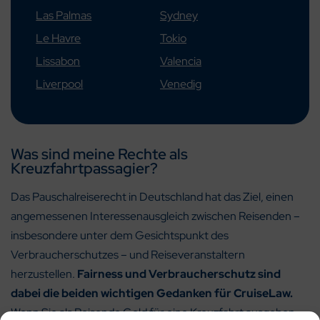
Las Palmas
Sydney
Le Havre
Tokio
Lissabon
Valencia
Liverpool
Venedig
Was sind meine Rechte als
Kreuzfahrtpassagier?
Das Pauschalreiserecht in Deutschland hat das Ziel, einen
angemessenen Interessenausgleich zwischen Reisenden –
insbesondere unter dem Gesichtspunkt des
Verbraucherschutzes – und Reiseveranstaltern
herzustellen.
Fairness und Verbraucherschutz sind
dabei die beiden wichtigen Gedanken für CruiseLaw.
Wenn Sie als Reisende Geld für eine Kreuzfahrt ausgeben,