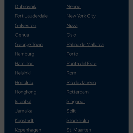
Dubrovnik
Neapel
Fort Lauderdale
New York City
Galveston
Nizza
Genua
Oslo
George Town
Palma de Mallorca
Hamburg
Porto
Hamilton
Punta del Este
Helsinki
Rom
Honolulu
Rio de Janeiro
Hongkong
Rotterdam
Istanbul
Singapur
Jamaika
Split
Kapstadt
Stockholm
Kopenhagen
St. Maarten