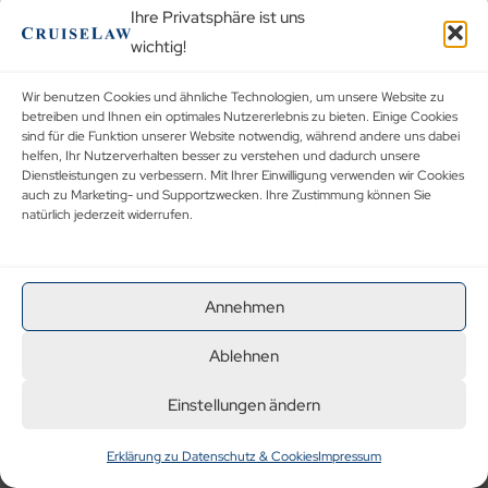
Ihre Privatsphäre ist uns
dann sollen Sie im Ergebnis auch das erhalten, was man
wichtig!
Ihnen für Ihr Geld versprochen hat. Fehler können wohl
natürlich immer passieren und Probleme lassen sich auch
Wir benutzen Cookies und ähnliche Technologien, um unsere Website zu
nicht immer vermeiden.
betreiben und Ihnen ein optimales Nutzererlebnis zu bieten. Einige Cookies
sind für die Funktion unserer Website notwendig, während andere uns dabei
helfen, Ihr Nutzerverhalten besser zu verstehen und dadurch unsere
Aber: Wenn Ihre Kreuzfahrt dadurch mangelhaft ist,
Dienstleistungen zu verbessern. Mit Ihrer Einwilligung verwenden wir Cookies
dann ist es nur fair, wenn der Reiseveranstalter Sie für
auch zu Marketing- und Supportzwecken. Ihre Zustimmung können Sie
natürlich jederzeit widerrufen.
den Mangel entsprechend entschädigt. Das sieht auch
der Gesetzgeber in Deutschland in so, denn das
wirtschaftliche Risiko soll nicht auf Ihren Schultern als
Annehmen
Verbraucher lasten. Reiseveranstalter und Reedereien
versuchen leider häufig, die Verantwortung bei
Ablehnen
Mängeln von sich zu weisen und ihre Kunden (wenn
überhaupt) mit bspw. Reisegutscheinen abzuspeisen –
Einstellungen ändern
das ist kein korrekter Umgang!
Erklärung zu Datenschutz & Cookies
Impressum