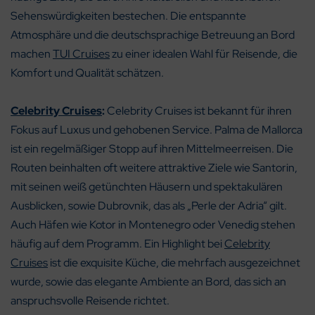
Sehenswürdigkeiten bestechen. Die entspannte
Atmosphäre und die deutschsprachige Betreuung an Bord
machen
TUI Cruises
zu einer idealen Wahl für Reisende, die
Komfort und Qualität schätzen.
Celebrity Cruises
:
Celebrity Cruises ist bekannt für ihren
Fokus auf Luxus und gehobenen Service. Palma de Mallorca
ist ein regelmäßiger Stopp auf ihren Mittelmeerreisen. Die
Routen beinhalten oft weitere attraktive Ziele wie Santorin,
mit seinen weiß getünchten Häusern und spektakulären
Ausblicken, sowie Dubrovnik, das als „Perle der Adria“ gilt.
Auch Häfen wie Kotor in Montenegro oder Venedig stehen
häufig auf dem Programm. Ein Highlight bei
Celebrity
Cruises
ist die exquisite Küche, die mehrfach ausgezeichnet
wurde, sowie das elegante Ambiente an Bord, das sich an
anspruchsvolle Reisende richtet.