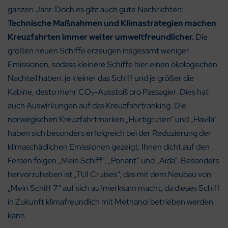
ganzen Jahr. Doch es gibt auch gute Nachrichten:
Technische Maßnahmen und Klimastrategien machen
Kreuzfahrten immer weiter umweltfreundlicher.
Die
großen neuen Schiffe erzeugen insgesamt weniger
Emissionen, sodass kleinere Schiffe hier einen ökologischen
Nachteil haben: je kleiner das Schiff und je größer die
Kabine, desto mehr CO₂-Ausstoß pro Passagier. Dies hat
auch Auswirkungen auf das Kreuzfahrtranking. Die
norwegischen Kreuzfahrtmarken „Hurtigruten“ und „Havila“
haben sich besonders erfolgreich bei der Reduzierung der
klimaschädlichen Emissionen gezeigt. Ihnen dicht auf den
Fersen folgen „Mein Schiff“, „Ponant“ und „Aida“. Besonders
hervorzuheben ist „TUI Cruises“, das mit dem Neubau von
„Mein Schiff 7“ auf sich aufmerksam macht, da dieses Schiff
in Zukunft klimafreundlich mit Methanol betrieben werden
kann.