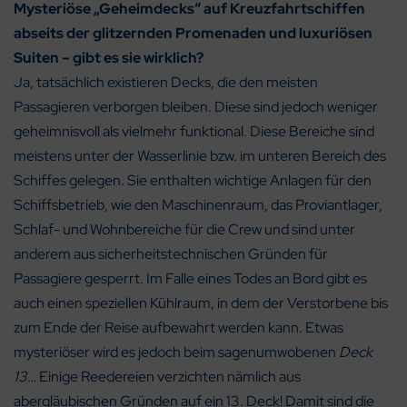
Mysteriöse „Geheimdecks“ auf Kreuzfahrtschiffen
abseits der glitzernden Promenaden und luxuriösen
Suiten – gibt es sie wirklich?
Ja, tatsächlich existieren Decks, die den meisten
Passagieren verborgen bleiben. Diese sind jedoch weniger
geheimnisvoll als vielmehr funktional. Diese Bereiche sind
meistens unter der Wasserlinie bzw. im unteren Bereich des
Schiffes gelegen. Sie enthalten wichtige Anlagen für den
Schiffsbetrieb, wie den Maschinenraum, das Proviantlager,
Schlaf- und Wohnbereiche für die Crew und sind unter
anderem aus sicherheitstechnischen Gründen für
Passagiere gesperrt. Im Falle eines Todes an Bord gibt es
auch einen speziellen Kühlraum, in dem der Verstorbene bis
zum Ende der Reise aufbewahrt werden kann. Etwas
mysteriöser wird es jedoch beim sagenumwobenen
Deck
13
… Einige Reedereien verzichten nämlich aus
abergläubischen Gründen auf ein 13. Deck! Damit sind die