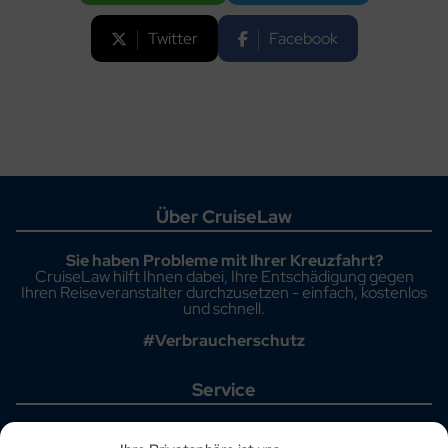
Twitter
Facebook
Über CruiseLaw
Sie haben Probleme mit Ihrer Kreuzfahrt?
CruiseLaw hilft Ihnen dabei, Ihre Entschädigung gegen
Ihren Reiseveranstalter durchzusetzen - einfach, kostenlos
und schnell.
#Verbraucherschutz
Service
Startseite